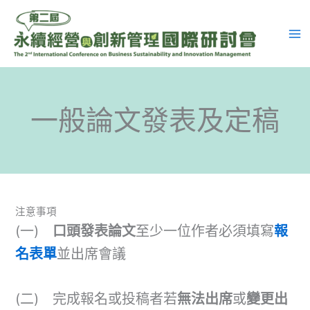
跳
至
主
要
內
容
一般論文發表及定稿
注意事項
(一)
口頭發表論文
至少一位作者必須填寫
報
名表單
並出席會議
(二) 完成報名或投稿者若
無法出席
或
變更出