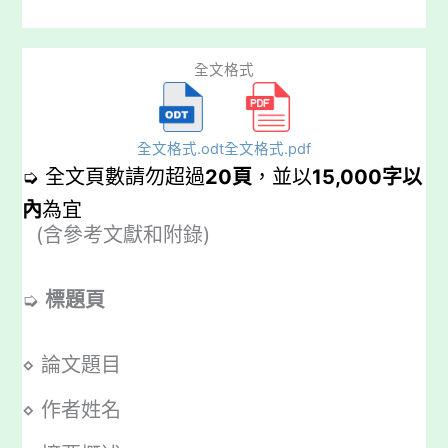
全文格式
全文格式.odt
全文格式.pdf
➭ 全文頁數請勿超過
20頁
，並以
15,000字以
內
為宜
(含參考文獻和附錄)
➭
標題頁
⋄ 論文題目
⋄ 作者姓名