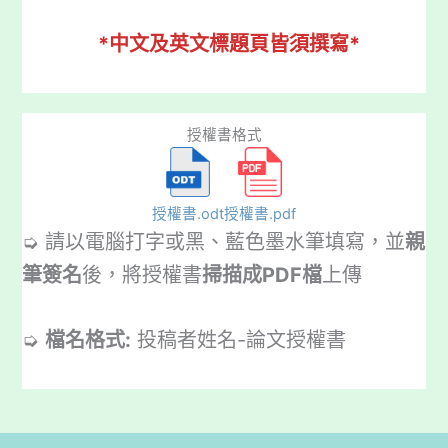
*中文及英文標題頁皆須撰寫*
授權書格式
授權書.odt
授權書.pdf
➭ 請以電腦打字或黑、藍色墨水筆填寫，並
親
筆簽名
後，將授權書
掃描成PDF檔
上傳
➭
檔名格式:
投稿者姓名-論文授權書