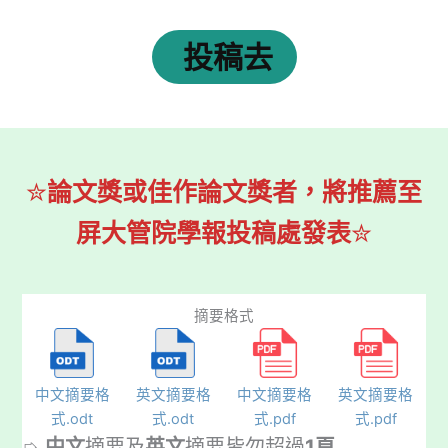
投稿去
✮
論文獎或佳作論文獎者，將推薦至
屏大管院學報投稿處發表
✮
摘要格式
中文摘要格
英文摘要格
中文摘要格
英文摘要格
式.odt
式.odt
式.pdf
式.pdf
➭
中文
摘要及
英文
摘要皆勿超過
1頁